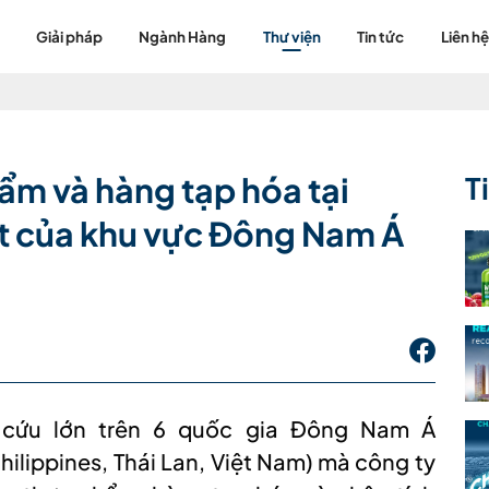
Giải pháp
Ngành Hàng
Thư viện
Tin tức
Liên hệ
m và hàng tạp hóa tại
T
 của khu vực Đông Nam Á
 cứu lớn trên 6 quốc gia Đông Nam Á
hilippines, Thái Lan, Việt Nam) mà công ty