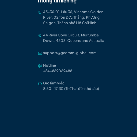
Thông tin liên hệ
A3-36.01, Lầu 36, Vinhome Golden
River, 02 Tôn Đức Thắng, Phường
Saigon, Thành phố Hồ Chí Minh
44 River Cove Circuit, Murrumba
Downs 4503, Queensland Australia
support@gcomm-global.com
Hotline
+84-86906948
8
Giờ làm việc
8:30 - 17:30 (Thứ hai đến thứ sáu)