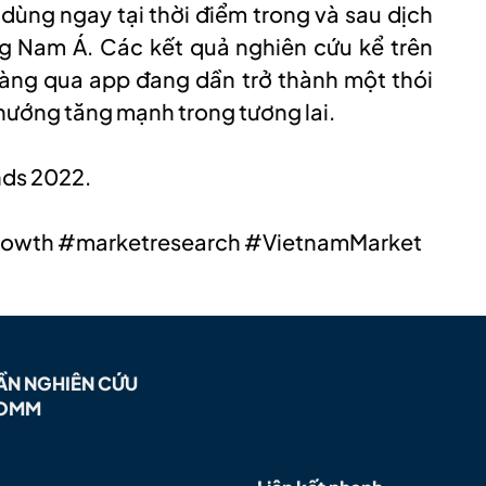
dùng ngay tại thời điểm trong và sau dịch
g Nam Á. Các kết quả nghiên cứu kể trên
àng qua app đang dần trở thành một thói
 hướng tăng mạnh trong tương lai.
nds 2022.
th #marketresearch #VietnamMarket
ẦN NGHIÊN CỨU
COMM